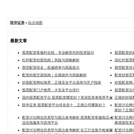
联华证券
»
站点地图
最新文章
股票配资客服时在线，专业解答您的投资疑问
股票配资的
杠杆配资炒股指南｜风险与策略解析
高杠杆股票
期货配资排名：权威榜单与风险提示
期货配资排
配资炒股交易指南｜合规操作与风险解析
配资炒股官
炒股配资网站推荐：正规安全平台选择与开户指南
炒股配资网
股票配资门户推荐：大安全平台排行
股票配资论
国内股票配资平台 股票配资哪里好？资深投资者推荐平台
正规的炒股
联华证券 股票配资平台排名前十，正规公司哪家好？
配资讨论网
家好？正规
配资讨论网信息类型与观点参考解析 股票配资客服电话-专
配资讨论网
业在线服务与咨询平台
募港股投资
配资讨论网信息类型与观点参考解析 化工行业集中检修期
配资讨论网