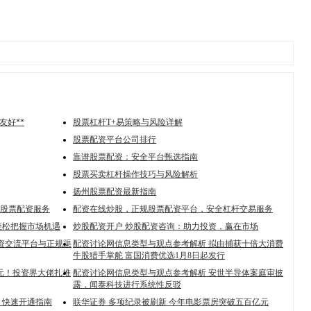
友好**
股票杠杆T+易策略与风险详解
股票配资平台公司排行
靠谱股票配资：安全平台甄选指南
股票买卖杠杆操作技巧与风险解析
扬州股票配资最新指南
股票配资服务
配资在线炒股，正规股票配资平台，安全杠杆交易服务
轻松把握市场机遇
炒股配资开户 炒股配资咨询：助力投资，赢在市场
配资交流平台与正规渠
配资讨论网信息类型与观点参考解析 拟由捕获十倍大消费
牛股猎手掌舵 富国消费优选1月8日起发行
亿元！投资界大佬扎堆
配资讨论网信息类型与观点参考解析 安世半导体案庭审披
露，闻泰科技进行系统性反驳
，快速开通指南
联华证券 多项纪录被刷新 今年电影票房突破五百亿元