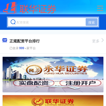
搜索
正规配资平台排行
更多
已收录
999
+家平台