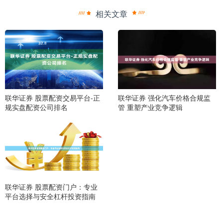
相关文章
联华证券 股票配资交易平台-正
联华证券 强化汽车价格合规监
规实盘配资公司排名
管 重塑产业竞争逻辑
联华证券 股票配资门户：专业
平台选择与安全杠杆投资指南