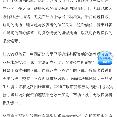
易产生焦虑与恐慌。此时，能够通过电话迅速联系到一位冷静、
专业的工作人员，获得客观的情况分析与程序说明，无疑能极大
缓解非理性情绪，避免在压力下做出冲动决策。平台通过持续、
透明的沟通，建立起与投资者的信任关系。这种信任，源于对客
户疑问的耐心解答，对复杂情况的坦诚沟通，以及对合规操作的
坚决恪守。
从监管视角看，中国证监会早已明确场外配资的违法性质。这些
业务未经批准，属于非法证券活动。配资公司所谓的"正规"往往
只是工商注册的正规，而非证券业务许可的正规。投资者通过此
类平台进行交易，不仅面临市场风险，还面临法律风险，一旦发
生纠纷，维权之路困难重重。2015年股市异常波动的教训记忆犹
新，当时场外配资的连锁平仓效应加剧了市场下跌，无数投资者
损失惨重。
总而言之配资讨论网信息类型与观点参考解析，在股票配资的旅