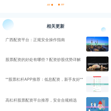
相关更新
广西配资平台：正规安全操作指南
股票配资的好处有哪些？配资炒股优势详解
**股票杠杆APP推荐：低息配资，新手友好**
高杠杆股票配资平台推荐，安全合规精选