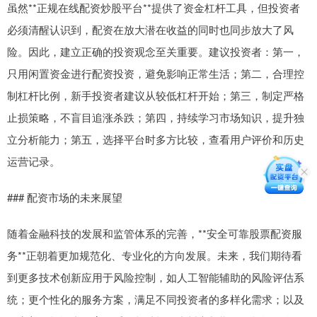
虽然**正规在线配资炒股平台**提供了资金杠杆工具，但投资者
必须清醒认识到，配资在放大潜在收益的同时也同步放大了风
险。因此，建立正确的投资观念至关重要。建议投资者：第一，
只用闲置资金进行配资投资，避免影响正常生活；第二，合理控
制杠杆比例，新手投资者建议从较低杠杆开始；第三，制定严格
止损策略，不盲目追涨杀跌；第四，持续学习市场知识，提升独
立分析能力；第五，选择平台时多方比较，查看用户评价和历史
运营记录。
### 配资市场的未来展望
随着金融科技的发展和监管体系的完善，**安全可靠股票配资服
务**正朝着更加规范化、专业化的方向发展。未来，我们期待看
到更多技术创新应用于风险控制，如人工智能辅助的风险评估系
统；更个性化的服务方案，满足不同投资者的多样化需求；以及