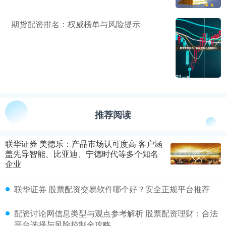
期货配资排名：权威榜单与风险提示
推荐阅读
联华证券 美德乐：产品市场认可度高 客户涵
盖先导智能、比亚迪、宁德时代等多个知名
企业
联华证券 股票配资交易软件哪个好？安全正规平台推荐
配资讨论网信息类型与观点参考解析 股票配资理财：合法
平台选择与风险控制全攻略