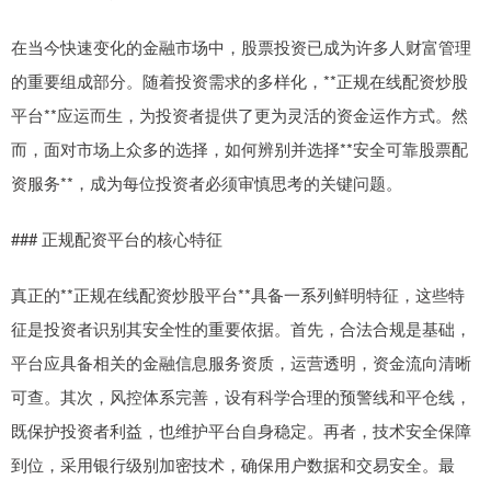
在当今快速变化的金融市场中，股票投资已成为许多人财富管理
的重要组成部分。随着投资需求的多样化，**正规在线配资炒股
平台**应运而生，为投资者提供了更为灵活的资金运作方式。然
而，面对市场上众多的选择，如何辨别并选择**安全可靠股票配
资服务**，成为每位投资者必须审慎思考的关键问题。
### 正规配资平台的核心特征
真正的**正规在线配资炒股平台**具备一系列鲜明特征，这些特
征是投资者识别其安全性的重要依据。首先，合法合规是基础，
平台应具备相关的金融信息服务资质，运营透明，资金流向清晰
可查。其次，风控体系完善，设有科学合理的预警线和平仓线，
既保护投资者利益，也维护平台自身稳定。再者，技术安全保障
到位，采用银行级别加密技术，确保用户数据和交易安全。最