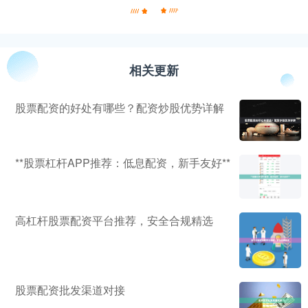
相关更新
股票配资的好处有哪些？配资炒股优势详解
**股票杠杆APP推荐：低息配资，新手友好**
高杠杆股票配资平台推荐，安全合规精选
股票配资批发渠道对接