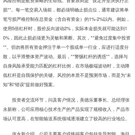
风险控制是配资策略的生命线。首要原则是**设定并坚决执行止
损**。每一笔交易入场前，都必须明确止损点位，通常建议将单
笔亏损严格控制在总资金（含自有资金）的1%-2%以内。例如，
使用5倍杠杆时，股价反向波动2%，实际本金损失就可能达到1
0%，因此止损必须更为灵敏和果断。其次，**避免过度集中投资
**。切勿将所有资金押注于单一个股或单一行业，应进行适度分
散，以平滑整体资产波动。最后，**警惕杠杆的诱惑**，选择与
自身风险承受能力匹配的杠杆比例，在市场极端波动时，主动降
低杠杆是自我保护的关键。风控的本质不是预测市场，而是为“未
知”和“错误”提前做好预案。
投资者交流环节，问及客户情况，美德乐董事长、总经理张
永新称，公司应用核心技术生产的产品实现了规模收入，产品市
场认可度高，在智能输送系统领域逐渐建立了较高的行业地位。
张永新介绍，公司主要客户或终端客户包括先导智能、海目