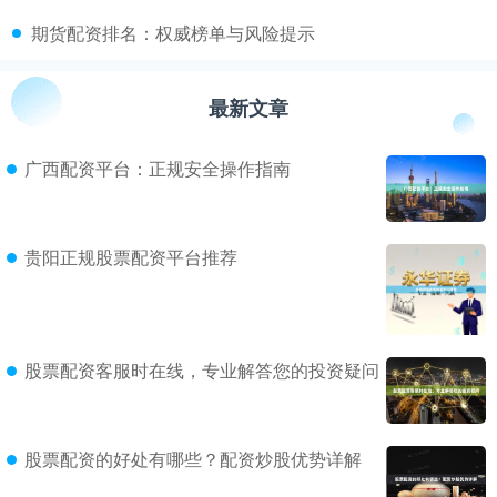
​期货配资排名：权威榜单与风险提示
最新文章
广西配资平台：正规安全操作指南
贵阳正规股票配资平台推荐
股票配资客服时在线，专业解答您的投资疑问
股票配资的好处有哪些？配资炒股优势详解