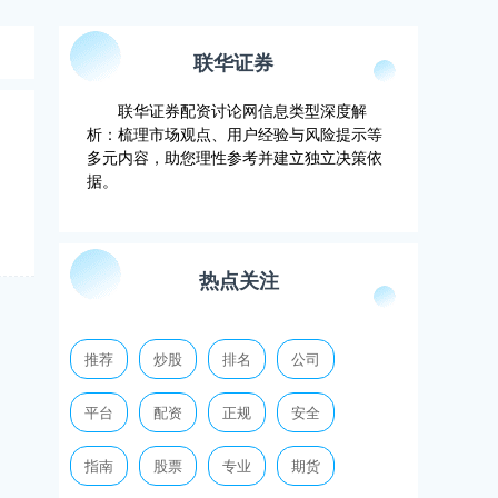
联华证券
联华证券配资讨论网信息类型深度解
析：梳理市场观点、用户经验与风险提示等
多元内容，助您理性参考并建立独立决策依
据。
热点关注
推荐
炒股
排名
公司
平台
配资
正规
安全
指南
股票
专业
期货