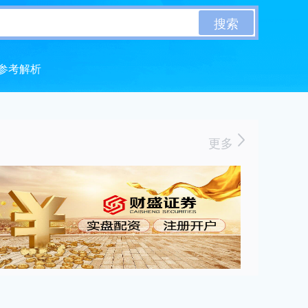
搜索
参考解析
更多