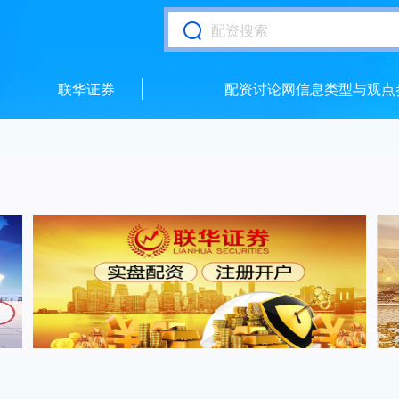
联华证券
配资讨论网信息类型与观点