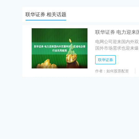
联华证券 相关话题
联华证券 电力迎来
电网公司迎来国内外双
国外市场需求也迎来爆发
联华证券
作者：如何股票配资